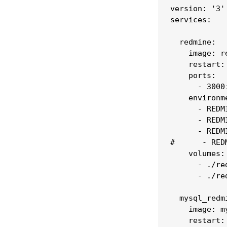
version: '3'

services:

  redmine:

    image: re
    restart: 
    ports:

      - 3000:
    environme
      - REDM
      - REDM
      - REDM
#      - RED
    volumes:

      - ./re
      - ./re
  mysql_redmi
    image: my
    restart: 