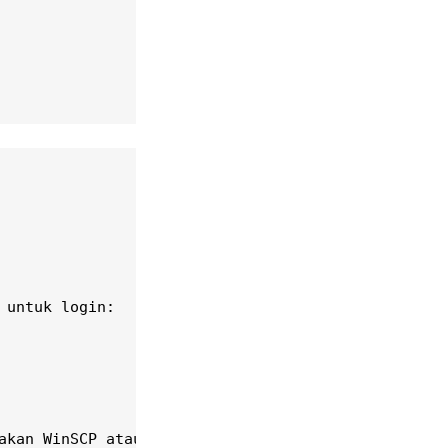
untuk login:

kan WinSCP atau
