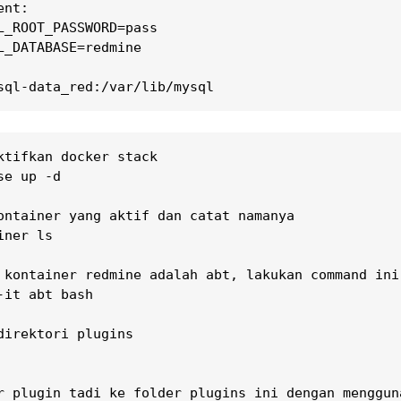
nt:

L_ROOT_PASSWORD=pass

L_DATABASE=redmine

sql-data_red:/var/lib/mysql 
ktifkan docker stack

e up -d

ontainer yang aktif dan catat namanya

ner ls

 kontainer redmine adalah abt, lakukan command ini 
-it abt bash

direktori plugins

r plugin tadi ke folder plugins ini dengan mengguna