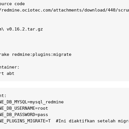
urce code

/redmine.ociotec.com/attachments/download/440/scrum
m\ v0.16.2.tar.gz

rake redmine:plugins:migrate

tainer: 

rt abt
t:

NE_DB_MYSQL=mysql_redmine

NE_DB_USERNAME=root

NE_DB_PASSWORD=pass
