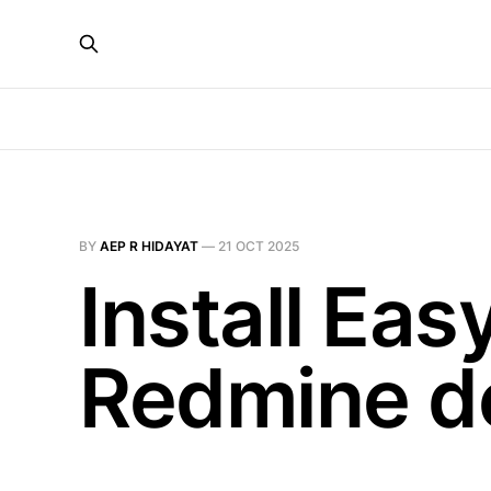
BY
AEP R HIDAYAT
—
21 OCT 2025
Install Eas
Redmine d