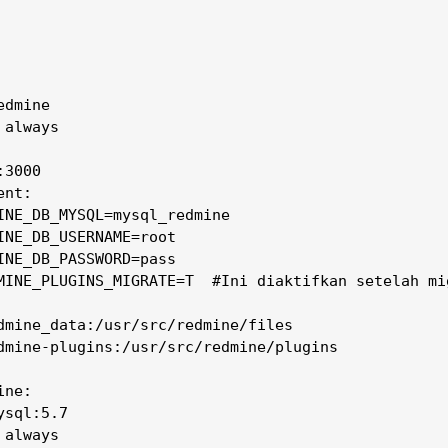
dmine

always

3000

nt:

INE_DB_MYSQL=mysql_redmine

INE_DB_USERNAME=root

INE_DB_PASSWORD=pass

MINE_PLUGINS_MIGRATE=T  #Ini diaktifkan setelah mig
dmine_data:/usr/src/redmine/files 

dmine-plugins:/usr/src/redmine/plugins

ne:

sql:5.7

always
