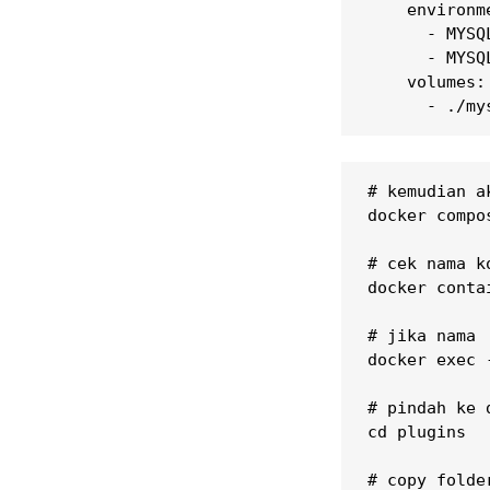
    environme
      - MYSQ
      - MYSQ
    volumes:

      - ./my
# kemudian a
docker compos
# cek nama k
docker contai
# jika nama 
docker exec 
# pindah ke 
cd plugins

# copy folde