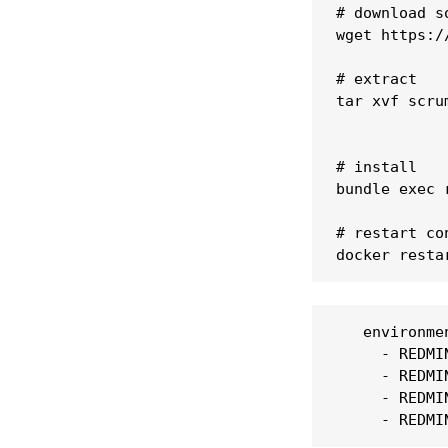
# download so
wget https:/
# extract

tar xvf scru
# install

bundle exec 
# restart con
docker resta
   environmen
     - REDMI
     - REDMI
     - REDMI