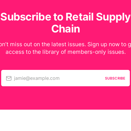
Subscribe to Retail Supply
Chain
n’t miss out on the latest issues. Sign up now to 
access to the library of members-only issues.
jamie@example.com
SUBSCRIBE